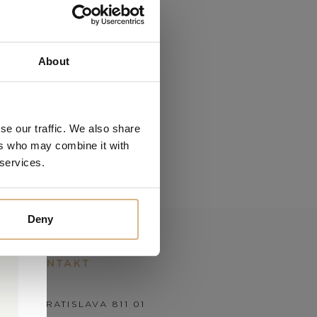
About
se our traffic. We also share
ers who may combine it with
 services.
Deny
KONTAKT
KÁ 2, BRATISLAVA 811 01
0