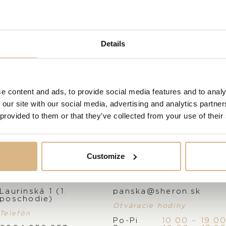
ujúce vašemu výberu.
NAVŠTÍVTE NÁŠ SHOWROOM
Details
OD 1. 6. 2026*
SPÄŤ HORE
e content and ads, to provide social media features and to analy
 our site with our social media, advertising and analytics partn
 provided to them or that they’ve collected from your use of their
Customize
Adresa
E-mail
PRODUKTY
SERVIS
Laurinská 1 (1.
panska@sheron.sk
poschodie)
Otváracie hodiny
Telefón
HODINKY
SERVIS A REKLAMÁCIE
PANS
Po-Pi
10.00 – 19.0