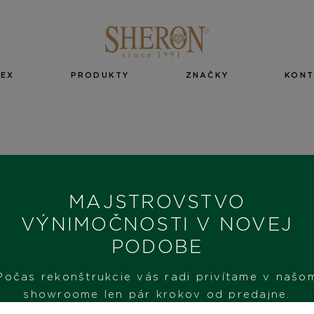
EX
PRODUKTY
ZNAČKY
KONT
MAJSTROVSTVO
FILTER PRODUKTOV
VÝNIMOČNOSTI V NOVEJ
PODOBE
Počas rekonštrukcie vás radi privítame v našo
showroome len pár krokov od predajne.