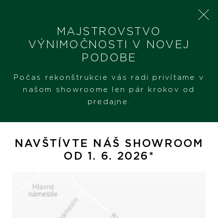
MAJSTROVSTVO
VÝNIMOČNOSTI V NOVEJ
PODOBE
SHERON
DOPLNKY
PERO
Počas rekonštrukcie vás radi privítame v
našom showroome len pár krokov od
predajne.
Pero
NAVŠTÍVTE NÁŠ SHOWROOM
OD 1. 6. 2026*
Hodinky
Šperky
PREZERAŤ
PREZERAŤ