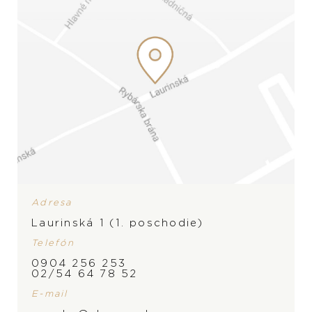
Snubné prstene
Doplnky
PREZERAŤ
PREZERAŤ
ZNAČKA
Adresa
Laurinská 1 (1. poschodie)
Telefón
0904 256 253
02/54 64 78 52
E-mail