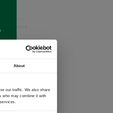
CENA
9.250
€
m
About
se our traffic. We also share
ers who may combine it with
 services.
ákazníkov