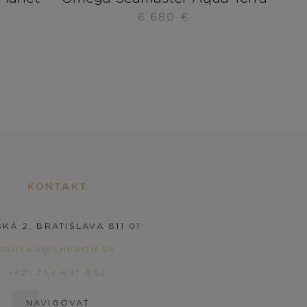
6.680
€
KONTAKT
KÁ 2, BRATISLAVA 811 01
PANSKA@SHERON.SK
+421 254 647 852
NAVIGOVAŤ