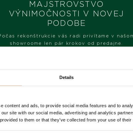
MAJSTROVSTVO
rezerva chodu 48 hod.
VÝNIMOČNOSTI V NOVEJ
PODOBE
MODELOVÉ ČÍSLO
178274-0022
Počas rekonštrukcie vás radi privítame v našo
showroome len pár krokov od predajne.
STAV
SKLADOM
NAVŠTÍVTE NÁŠ SHOWROOM
MÁM ZÁUJEM
Details
OD 1. 6. 2026*
e content and ads, to provide social media features and to analy
 our site with our social media, advertising and analytics partn
 provided to them or that they’ve collected from your use of their
 produkty našich z