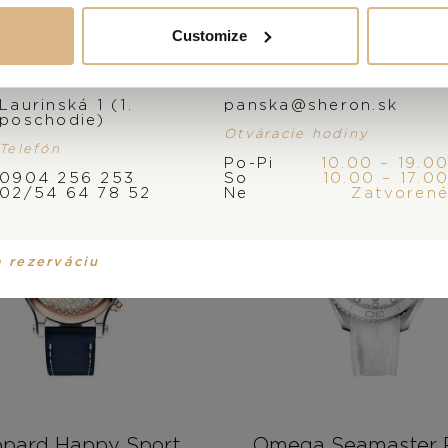
Customize
Adresa
E-mail
Laurinská 1 (1.
panska@sheron.sk
poschodie)
Otváracie hodiny
Telefón
Po-Pi
10.00 – 19.0
0904 256 253
So
10.00 – 17.0
02/54 64 78 52
Ne
Zatvoren
a rezerváciu
pard Happy Sport
Omega Seamaster 