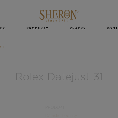
EX
PRODUKTY
ZNAČKY
KONT
31
Rolex Datejust 31
PRODUKT
Dámske hodinky