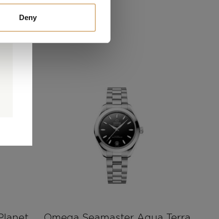
Deny
0
0
é
Planet
Omega Seamaster Aqua Terra