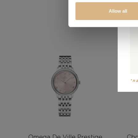
Allow all
*n
Omega De Ville Prestige
Cho