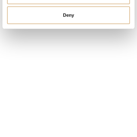
MODELOVÉ ČÍSLO
Deny
112.8982.01D-1787
STAV
NA OBJEDNÁVKU
MÁM ZÁUJEM
Obľúbené produkty
našich zákazníkov