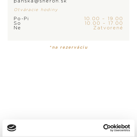
panska@sheron.sk
Otváracie hodiny
Po-Pi
10.00 – 19.00
ZNAČKA
So
10.00 – 17.00
Ne
Zatvorené
*na rezerváciu
PRODUKT NIE JE
MOMENTÁLNE SKLADOM,
PRODUKT
KOLEKCIA
KONTAKTUJTE
PREDAJŇU
Obrúčky
Symbolics
MATERIÁL
18-karátové alebo 14-karátové žlté, biele, ružové zlato
alebo platina
DRAHOKAM