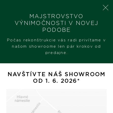
MAJSTROVSTVO
VÝNIMOČNOSTI V NOVEJ
PODOBE
SHERON
PRODUKTY
MEISTER OBRÚČKY SYMBOLICS
Počas rekonštrukcie vás radi privítame v
našom showroome len pár krokov od
predajne.
Meister obrúčky Symbolics
NAVŠTÍVTE NÁŠ SHOWROOM
OD 1. 6. 2026*