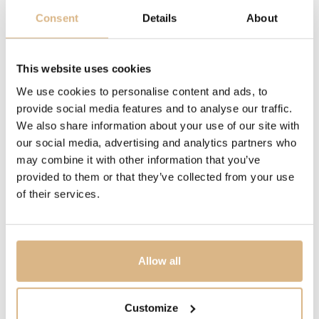
diamanty podľa výberu v závislosti od modelu obrúčky
Consent
Details
About
ŠÍRKA
This website uses cookies
šírka obrúčky je voliteľná v závislosti od modelu od 3
mm do 6,00 mm
We use cookies to personalise content and ads, to
provide social media features and to analyse our traffic.
We also share information about your use of our site with
VEĽKOSŤ
our social media, advertising and analytics partners who
na mieru a podľa želania
may combine it with other information that you’ve
provided to them or that they’ve collected from your use
POPIS
of their services.
Obrúčky MEISTER sú emocionálnym symbolom
celoživotnej oddanosti: či už Classics, Phantastics,
Individuals alebo Symbolics, každá zo štyroch
Allow all
dizajnových línií hovorí jazykom vášho srdca a stručne
to pretaví do expresívneho dizajnu.
Customize