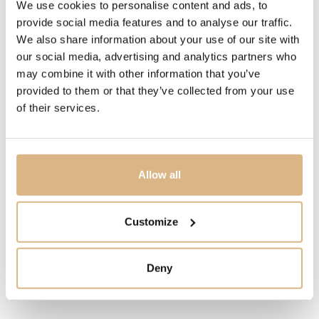
jemné súhvezdie, ktoré možno nosiť samostatne alebo
We use cookies to personalise content and ads, to
poskladané ako štýlový doplnok. Me, Myself and My
provide social media features and to analyse our traffic.
We also share information about your use of our site with
Happy Hearts.
our social media, advertising and analytics partners who
may combine it with other information that you’ve
MODELOVÉ ČÍSLO
provided to them or that they’ve collected from your use
of their services.
82A086-1907
CENA
3.080
€
Allow all
STAV
Customize
SKLADOM
Deny
MÁM ZÁUJEM