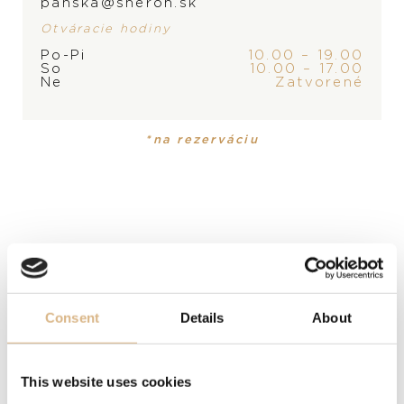
panska@sheron.sk
Otváracie hodiny
PRODUKT
KOLEKCIA
Po-Pi
10.00 – 19.00
So
10.00 – 17.00
Prsteň
My Happy Hearts
Ne
Zatvorené
MATERIÁL
*na rezerváciu
18-karátové biele zlato
DRAHOKAM
biele diamanty
POPIS
Kolekcia šperkov My Happy Hearts si svoje najznámejšie
Consent
Details
About
kódy, srdce a pohyblivé diamanty, požičiava z
legendárnych výtvorov značky Chopard. Srdcové
This website uses cookies
motívy diamantových prsteňov My Happy Hearts tvoria