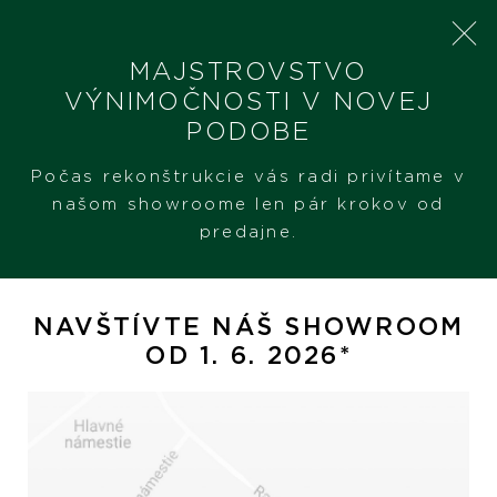
MAJSTROVSTVO
VÝNIMOČNOSTI V NOVEJ
PODOBE
SHERON
PRODUKTY
CHOPARD MY HAPPY HEARTS
Počas rekonštrukcie vás radi privítame v
našom showroome len pár krokov od
predajne.
Chopard My Happy Hearts
NAVŠTÍVTE NÁŠ SHOWROOM
OD 1. 6. 2026*