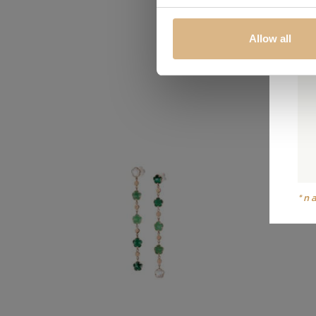
Obľúbené
Allow all
*n