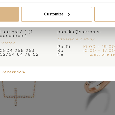
 produkty našich z
Customize
Adresa
E-mail
Laurinská 1 (1.
panska@sheron.sk
poschodie)
Otváracie hodiny
Telefón
Po-Pi
10.00 – 19.0
0904 256 253
So
10.00 – 17.0
02/54 64 78 52
Ne
Zatvoren
a rezerváciu