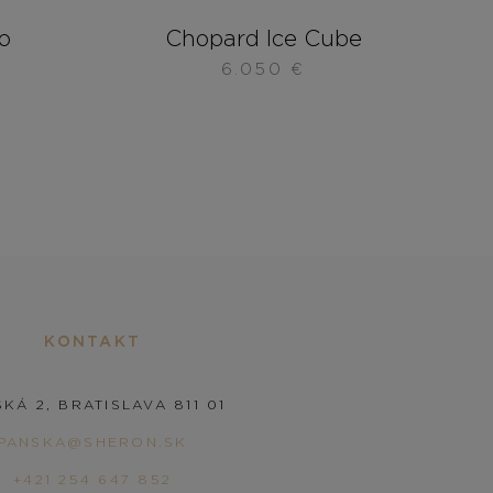
o
Chopard Ice Cube
6.050
€
KONTAKT
KÁ 2, BRATISLAVA 811 01
PANSKA@SHERON.SK
+421 254 647 852