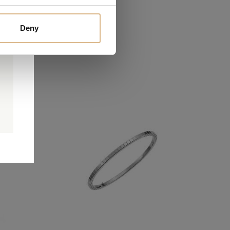
ákazníkov
Deny
0
0
é