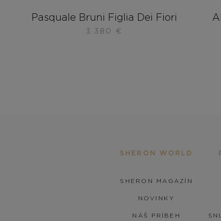
Pasquale Bruni Figlia Dei Fiori
A
3.380
€
SHERON WORLD
SHERON MAGAZÍN
NOVINKY
NÁŠ PRÍBEH
SN