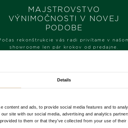
SKLADOM
MAJSTROVSTVO
VÝNIMOČNOSTI V NOVEJ
MÁM ZÁUJEM
PODOBE
Počas rekonštrukcie vás radi privítame v našo
showroome len pár krokov od predajne.
NAVŠTÍVTE NÁŠ SHOWROOM
Details
OD 1. 6. 2026*
e content and ads, to provide social media features and to analy
 our site with our social media, advertising and analytics partn
 provided to them or that they’ve collected from your use of their