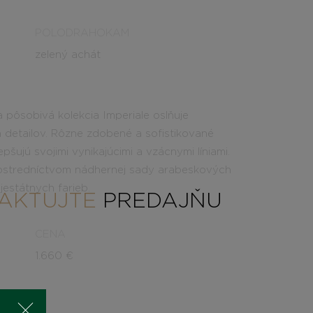
POLODRAHOKAM
zelený achát
 pôsobivá kolekcia Imperiale oslňuje
 detailov. Rôzne zdobené a sofistikované
pšujú svojimi vynikajúcimi a vzácnymi líniami.
ostredníctvom nádhernej sady arabeskových
jestátnych farieb.
AKTUJTE
PREDAJŇU
CENA
1.660
€