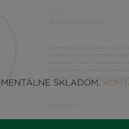
MATERIÁL
18-karátové ružové zlato
POPIS
Eminentne ženská, krásne vyvážená a
bohatstvom a rafinovanosťou svojich
klenotnícke výtvory túto kolekciu vyle
Drahé kamene sú jemne odhalené pr
motívov a žiaria silou a krásou ich ma
OMENTÁLNE SKLADOM,
KONT
MODELOVÉ ČÍSLO
859221-5001
STAV