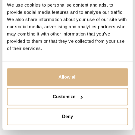
POPIS
We use cookies to personalise content and ads, to
provide social media features and to analyse our traffic.
Kráľovná medzi hodinkami. Vodkyňa, vládkyňa a
We also share information about your use of our site with
charizmatická osobnosť. Taká je naša Imperiale. Kolekcia
our social media, advertising and analytics partners who
vytvorená na počesť všetkých žien. Ako kráľovná
may combine it with other information that you’ve
všetkých ikon čaká na správnu chvíľu zažiariť. Teraz je
provided to them or that they’ve collected from your use
ten správny čas. Unikátne hodinky z 18-karátového
of their services.
ružového zlata zdobí 58 diamantov a 5 turmalínov.
Magnetizujúca zelená farba číselníka spolu so zeleným
koženým remienkom dotvoria neprehliadnuteľný klenot
Allow all
na Vašom zápästí.
Customize
MODELOVÉ ČÍSLO
384221-5015
Deny
CENA
29.700
€