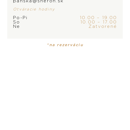
panska@sheron.sk
Otváracie hodiny
Po-Pi
10.00 – 19.00
ZNAČKA
So
10.00 – 17.00
Ne
Zatvorené
*na rezerváciu
PRODUKT
KOLEKCIA
Dámske hodinky
Imperiale
ROZMER
36 mm
PRODUKT NIE JE
MATERIÁL
MOMENTÁLNE SKLADOM,
18-karátové ružové zlato
KONTAKTUJTE
PREDAJŇU