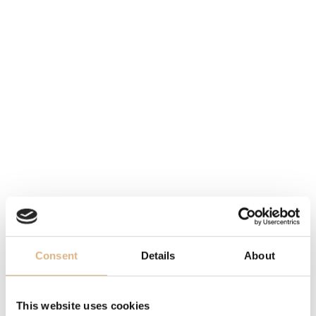
STROJČEK
quartz
VODOTESNOSŤ
50 m
FUNKCIE
ukazovateľ dátumu
ČÍSELNÍK
zelený
Consent
Details
About
REMIENOK
kožený
This website uses cookies