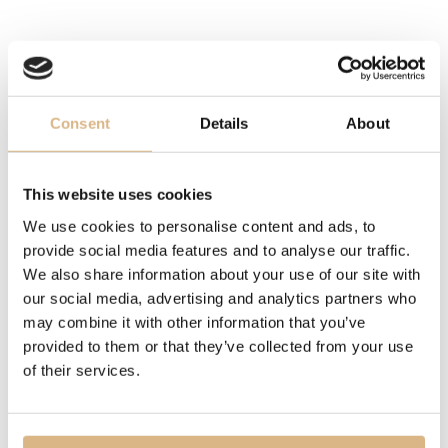
POPIS
Náušnice z kolekcie Ice Cube Be Cube nadväzujú na
ikonický dizajn kolekcie Ice Cube a prinášajú jeho
čistejšiu interpretáciu. Motív kocky, symbol precíznosti a
Consent
Details
About
odvážnej elegancie, je spracovaný v minimalistickej
forme, ktorá necháva vyniknúť harmonické proporcie,
This website uses cookies
lesk zlata a jemnú žiaru diamantov. Nadčasový šperk
We use cookies to personalise content and ads, to
spájajúci sofistikovanosť s moderným charakterom.
provide social media features and to analyse our traffic.
We also share information about your use of our site with
MODELOVÉ ČÍSLO
our social media, advertising and analytics partners who
may combine it with other information that you’ve
83A661-1001
provided to them or that they’ve collected from your use
of their services.
CENA
6.220
€