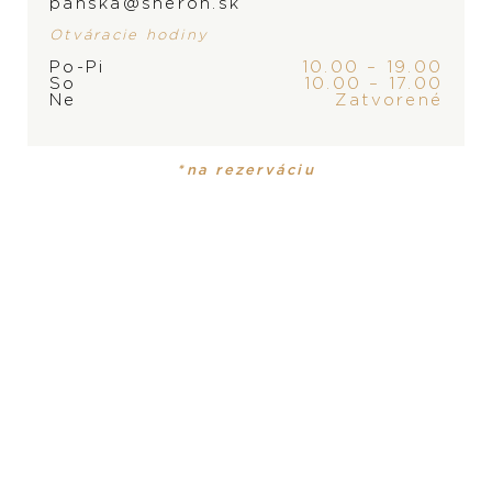
panska@sheron.sk
Otváracie hodiny
Po-Pi
10.00 – 19.00
So
10.00 – 17.00
ZNAČKA
Ne
Zatvorené
*na rezerváciu
PRODUKT
KOLEKCIA
Náušnice
Ice Cube Be Cube
MATERIÁL
18-karátové biele zlato
DRAHOKAM
biele diamanty