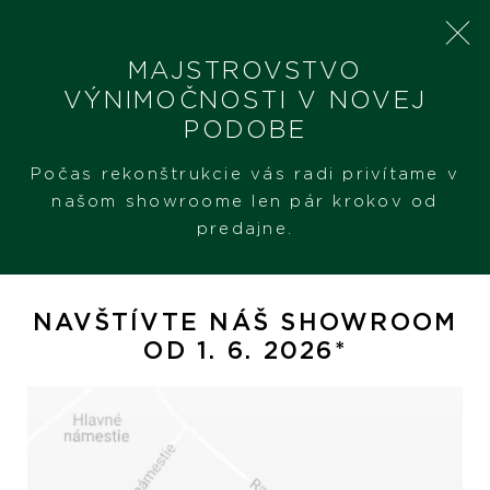
MAJSTROVSTVO
VÝNIMOČNOSTI V NOVEJ
PODOBE
SHERON
PRODUKTY
CHOPARD ICE CUBE BE CUBE
Počas rekonštrukcie vás radi privítame v
našom showroome len pár krokov od
predajne.
Chopard Ice Cube Be Cube
NAVŠTÍVTE NÁŠ SHOWROOM
OD 1. 6. 2026*