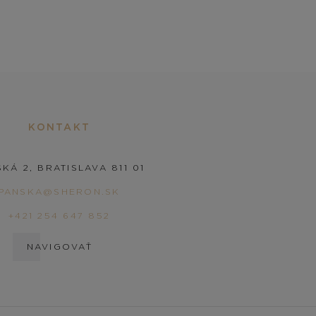
KONTAKT
KÁ 2, BRATISLAVA 811 01
PANSKA@SHERON.SK
+421 254 647 852
NAVIGOVAŤ