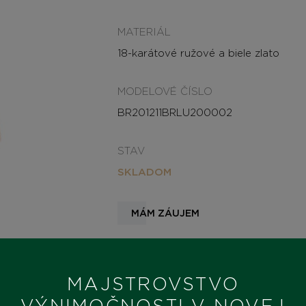
MATERIÁL
18-karátové ružové a biele zlato
MODELOVÉ ČÍSLO
BR201211BRLU200002
STAV
SKLADOM
MÁM ZÁUJEM
MAJSTROVSTVO
VÝNIMOČNOSTI V NOVEJ