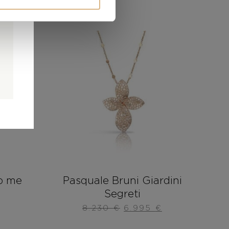
ZĽAVA!
0
0
é
p me
Pasquale Bruni Giardini
Segreti
8.230
€
6.995
€