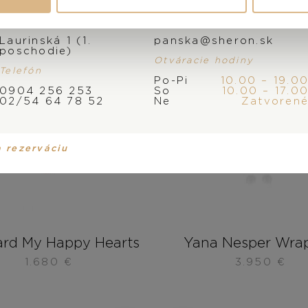
Adresa
E-mail
Laurinská 1 (1.
panska@sheron.sk
poschodie)
Otváracie hodiny
Telefón
Po-Pi
10.00 – 19.0
0904 256 253
So
10.00 – 17.0
02/54 64 78 52
Ne
Zatvoren
a rezerváciu
rd My Happy Hearts
Yana Nesper Wra
1.680
€
3.950
€