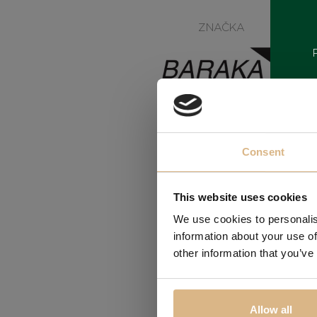
ZNAČKA
Consent
This website uses cookies
We use cookies to personalis
Obľúbené
information about your use of
other information that you’ve
Allow all