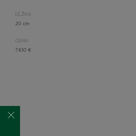
DĹŽKA
20 cm
CENA
7.610
€