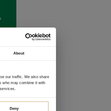
m
About
se our traffic. We also share
ákazníkov
ers who may combine it with
 services.
Deny