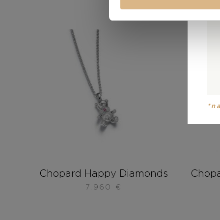
*n
Chopard Happy Diamonds
Chopa
7.960
€