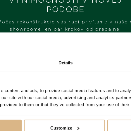
PODOBE
Počas rekonštrukcie vás radi privítame v našo
showroome len pár krokov od predajne.
NAVŠTÍVTE NÁŠ SHOWROOM
Details
OD 1. 6. 2026*
e content and ads, to provide social media features and to analy
 produkty našich z
 our site with our social media, advertising and analytics partn
 provided to them or that they’ve collected from your use of their
Customize