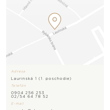
Adresa
Laurinská 1 (1. poschodie)
Telefón
ZNAČKA
0904 256 253
02/54 64 78 52
PRODUKT NIE JE
E-mail
MOMENTÁLNE SKLADOM,