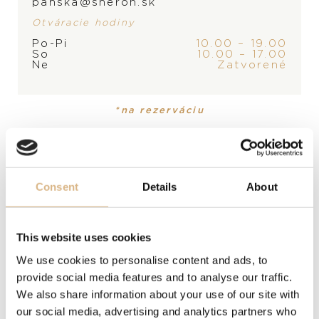
panska@sheron.sk
KONTAKTUJTE
PREDAJŇU
Otváracie hodiny
Po-Pi
10.00 – 19.00
PRODUKT
So
10.00 – 17.00
Ne
Zatvorené
Náramok
MATERIÁL
*na rezerváciu
18-karátové ružové zlato, ušľachtilá oceľ s PVD
povrchovou úpravou
Consent
Details
About
POPIS
Štýlový náramok, ktorý ocení každý muž, ktorý vie, čo
chce. Doprajte si osobitý štýl, ktorý zaujme okolie.
This website uses cookies
We use cookies to personalise content and ads, to
provide social media features and to analyse our traffic.
MODELOVÉ ČÍSLO
We also share information about your use of our site with
BR332211ROAC210002
our social media, advertising and analytics partners who