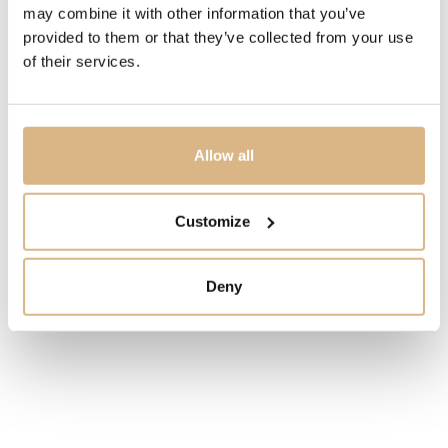
may combine it with other information that you’ve
CENA
provided to them or that they’ve collected from your use
245
€
of their services.
STAV
SKLADOM
Allow all
MÁM ZÁUJEM
Customize
Deny
Obľúbené produkty
našich zákazníkov