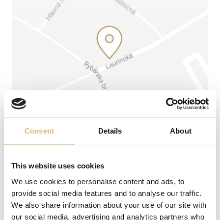
Snubné prstene
Doplnky
PREZERAŤ
PREZERAŤ
Consent
Details
About
Adresa
ZĽAVA!
ZĽAVA!
Laurinská 1 (1. poschodie)
This website uses cookies
Telefón
We use cookies to personalise content and ads, to
0904 256 253
02/54 64 78 52
provide social media features and to analyse our traffic.
We also share information about your use of our site with
E-mail
our social media, advertising and analytics partners who