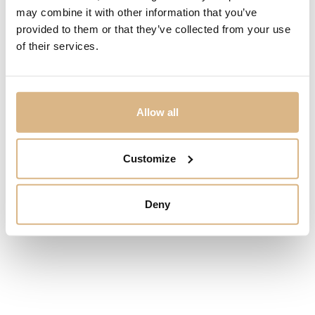
panska@sheron.sk
may combine it with other information that you’ve
Otváracie hodiny
provided to them or that they’ve collected from your use
Po-Pi
10.00 – 19.00
of their services.
So
10.00 – 17.00
Ne
Zatvorené
Bertani&Co Ladybug
Bertani&Co Cat
*na rezerváciu
1.200
€
1.020
€
1.700
€
1.445
€
Allow all
Customize
SHERON WORLD
PRODUKTY
Deny
SHERON MAGAZÍN
HODINKY
NOVINKY
ŠPERKY
NÁŠ PRÍBEH
SNUBNÉ PRSTENE
DOPLNKY
SERVIS