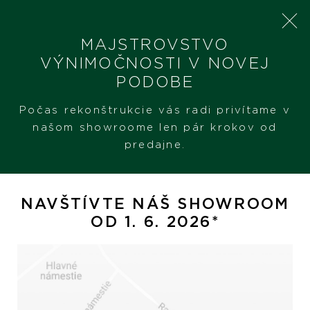
MAJSTROVSTVO
VÝNIMOČNOSTI V NOVEJ
PODOBE
SHERON
MINIORO
Počas rekonštrukcie vás radi privítame v
našom showroome len pár krokov od
predajne.
MiniOro
NAVŠTÍVTE NÁŠ SHOWROOM
OD 1. 6. 2026*
Hodinky
Šperky
PREZERAŤ
PREZERAŤ