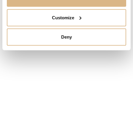
panska@sheron.sk
NOVINKY
ŠPERKY
Otváracie hodiny
NÁŠ PRÍBEH
SNUBNÉ PRSTENE
Customize
Po-Pi
10.00 – 19.00
DOPLNKY
So
10.00 – 17.00
Ne
Zatvorené
SERVIS
Deny
SERVIS A REKLAMÁCIE
*na rezerváciu
STAROSTLIVOSŤ O HODINKY
STAROSTLIVOSŤ O ŠPERKY
SERVIS KONTAKT
KONTAKT
PANSKÁ 2, BRATISLAVA 811 01
PANSKA@SHERON.SK
+421 254 647 852
NAVIGOVAŤ