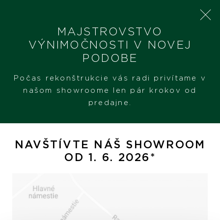
MAJSTROVSTVO
VÝNIMOČNOSTI V NOVEJ
PODOBE
SHERON
ME AND YOU
Počas rekonštrukcie vás radi privítame v
našom showroome len pár krokov od
predajne.
Me and You
NAVŠTÍVTE NÁŠ SHOWROOM
OD 1. 6. 2026*
Hodinky
Šperky
PREZERAŤ
PREZERAŤ