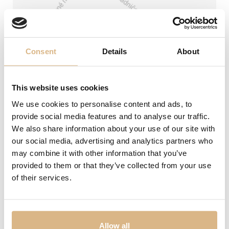
Snubné prstene
Doplnky
Consent
Details
About
PREZERAŤ
PREZERAŤ
This website uses cookies
We use cookies to personalise content and ads, to
provide social media features and to analyse our traffic.
We also share information about your use of our site with
our social media, advertising and analytics partners who
Adresa
Neboli nájdené žiadne produkty vyhovujúce
may combine it with other information that you’ve
vašemu výberu.
Laurinská 1 (1. poschodie)
provided to them or that they’ve collected from your use
of their services.
Telefón
0904 256 253
02/54 64 78 52
SHERON WORLD
PRODUKTY
E-mail
SHERON MAGAZÍN
HODINKY
Allow all