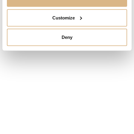
panska@sheron.sk
NOVINKY
ŠPERKY
Otváracie hodiny
NÁŠ PRÍBEH
SNUBNÉ PRSTENE
Customize
Po-Pi
10.00 – 19.00
DOPLNKY
So
10.00 – 17.00
Ne
Zatvorené
SERVIS
Deny
SERVIS A REKLAMÁCIE
*na rezerváciu
STAROSTLIVOSŤ O HODINKY
STAROSTLIVOSŤ O ŠPERKY
SERVIS KONTAKT
KONTAKT
PANSKÁ 2, BRATISLAVA 811 01
PANSKA@SHERON.SK
+421 254 647 852
NAVIGOVAŤ