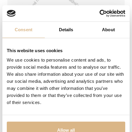
Snubné prstene
Doplnky
Consent
Details
About
PREZERAŤ
PREZERAŤ
This website uses cookies
We use cookies to personalise content and ads, to
provide social media features and to analyse our traffic.
We also share information about your use of our site with
our social media, advertising and analytics partners who
Adresa
Neboli nájdené žiadne produkty vyhovujúce
may combine it with other information that you’ve
vašemu výberu.
Laurinská 1 (1. poschodie)
provided to them or that they’ve collected from your use
of their services.
Telefón
0904 256 253
02/54 64 78 52
SHERON WORLD
PRODUKTY
E-mail
SHERON MAGAZÍN
HODINKY
Allow all