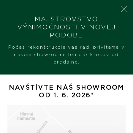
MAJSTROVSTVO
VÝNIMOČNOSTI V NOVEJ
PODOBE
SHERON
AVIATOR 8
Počas rekonštrukcie vás radi privítame v
našom showroome len pár krokov od
predajne.
Aviator 8
NAVŠTÍVTE NÁŠ SHOWROOM
OD 1. 6. 2026*
Hodinky
Šperky
PREZERAŤ
PREZERAŤ