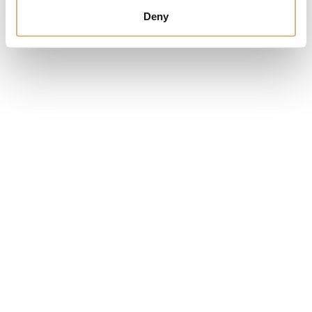
Deny
Omega Aqua Terra
Omega Aqua
10.330
€
290
€
SHERON WORLD
PRODUKTY
SHERON MAGAZÍN
HODINKY
NOVINKY
ŠPERKY
NÁŠ PRÍBEH
SNUBNÉ PRSTENE
DOPLNKY
SERVIS
SERVIS A REKLAMÁCIE
STAROSTLIVOSŤ O HODINKY
STAROSTLIVOSŤ O ŠPERKY