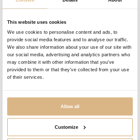
panska@sheron.sk
Otváracie hodiny
Po-Pi
10.00 – 19.00
This website uses cookies
So
10.00 – 17.00
Ne
Zatvorené
We use cookies to personalise content and ads, to
provide social media features and to analyse our traffic.
Omega Aqua Sailing
Omaga Aqua Sailing
We also share information about your use of our site with
*na rezerváciu
290
€
290
€
our social media, advertising and analytics partners who
may combine it with other information that you’ve
provided to them or that they’ve collected from your use
of their services.
Allow all
Customize