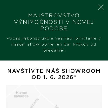
MAJSTROVSTVO
VÝNIMOČNOSTI V NOVEJ
PODOBE
SHERON
AQUA
Počas rekonštrukcie vás radi privítame v
našom showroome len pár krokov od
predajne.
Aqua
NAVŠTÍVTE NÁŠ SHOWROOM
OD 1. 6. 2026*
Hodinky
Šperky
PREZERAŤ
PREZERAŤ